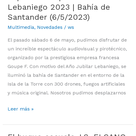
de
Lebaniego 2023 | Bahía de
Luz
Santander (6/5/2023)
✨
Multimedia
,
Novedades
/
ws
–
Espectáculo
El pasado sábado 6 de mayo, pudimos disfrutar de
por
un increíble espectáculo audiovisual y pirotécnico,
el
organizado por la prestigiosa empresa francesa
Año
Goupe F. Con motivo del Año Jubilar Lebaniego, se
Jubilar
iluminó la bahía de Santander en el entorno de la
Lebaniego
Isla de la Torre con 300 drones, fuegos artificiales
2023
y música original. Nosotros pudimos desplazarnos
|
Leer más »
Bahía
de
Santander
(6/5/2023)