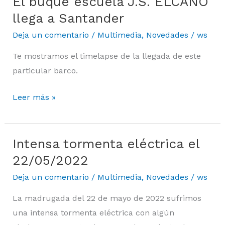
El buque escuela J.S. ELCANO
El
buque
llega a Santander
escuela
Deja un comentario
/
Multimedia
,
Novedades
/
ws
J.S.
Te mostramos el timelapse de la llegada de este
ELCANO
particular barco.
llega
a
Leer más »
Santander
Intensa tormenta eléctrica el
Intensa
tormenta
22/05/2022
eléctrica
Deja un comentario
/
Multimedia
,
Novedades
/
ws
el
La madrugada del 22 de mayo de 2022 sufrimos
22/05/2022
una intensa tormenta eléctrica con algún