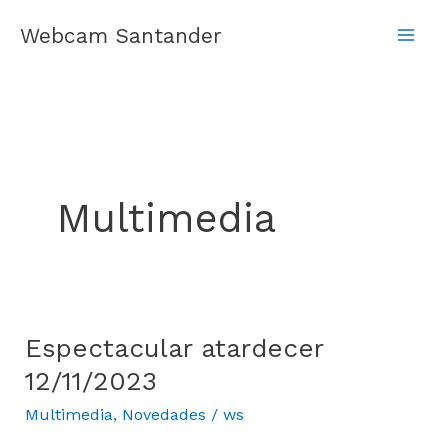
Ir
Webcam Santander
al
contenido
Multimedia
Espectacular atardecer
Espectacular
atardecer
12/11/2023
12/11/2023
Multimedia
,
Novedades
/
ws