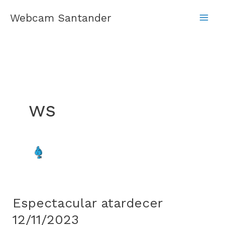
Ir
Webcam Santander
al
contenido
ws
Espectacular atardecer
Espectacular
atardecer
12/11/2023