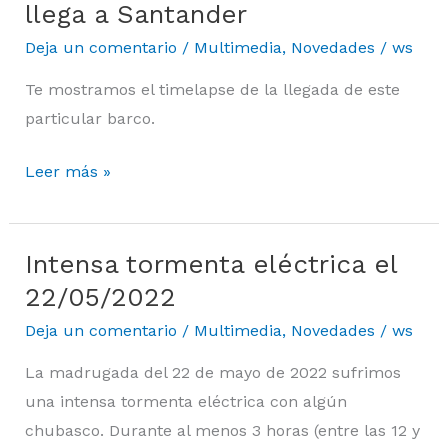
buque
llega a Santander
escuela
Deja un comentario
/
Multimedia
,
Novedades
/
ws
J.S.
Te mostramos el timelapse de la llegada de este
ELCANO
particular barco.
llega
a
Leer más »
Santander
Intensa tormenta eléctrica el
Intensa
tormenta
22/05/2022
eléctrica
Deja un comentario
/
Multimedia
,
Novedades
/
ws
el
La madrugada del 22 de mayo de 2022 sufrimos
22/05/2022
una intensa tormenta eléctrica con algún
chubasco. Durante al menos 3 horas (entre las 12 y