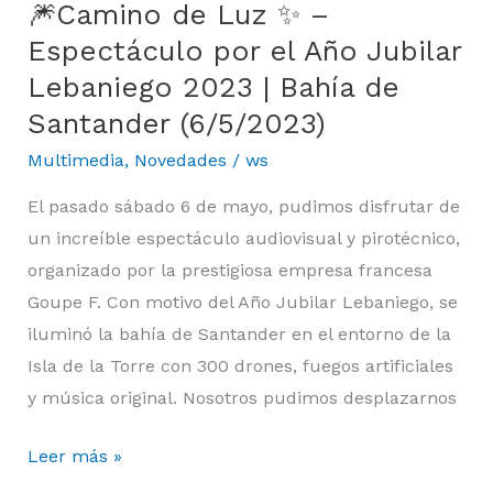
🎆Camino de Luz ✨ –
🎆
Camino
Espectáculo por el Año Jubilar
de
Lebaniego 2023 | Bahía de
Luz
Santander (6/5/2023)
✨
Multimedia
,
Novedades
/
ws
–
Espectáculo
El pasado sábado 6 de mayo, pudimos disfrutar de
por
un increíble espectáculo audiovisual y pirotécnico,
el
organizado por la prestigiosa empresa francesa
Año
Goupe F. Con motivo del Año Jubilar Lebaniego, se
Jubilar
iluminó la bahía de Santander en el entorno de la
Lebaniego
Isla de la Torre con 300 drones, fuegos artificiales
2023
y música original. Nosotros pudimos desplazarnos
|
Leer más »
Bahía
de