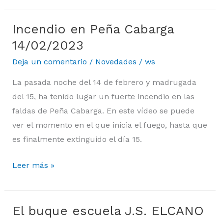
Santander
Incendio en Peña Cabarga
(6/5/2023)
Incendio
en
14/02/2023
Peña
Deja un comentario
/
Novedades
/
ws
Cabarga
La pasada noche del 14 de febrero y madrugada
14/02/2023
del 15, ha tenido lugar un fuerte incendio en las
faldas de Peña Cabarga. En este vídeo se puede
ver el momento en el que inicia el fuego, hasta que
es finalmente extinguido el día 15.
Leer más »
El buque escuela J.S. ELCANO
El