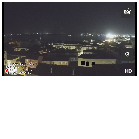
📸
⚙
LIVE